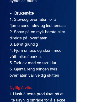
syntetisk skinn
Bruksmåte
1. Støvsug overflaten for å
fjerne sand, støv og løst smuss
2. Spray på en myk børste eller
direkte på overflaten
3. Børst grundig
4. Fjern smuss og skum med
vått mikrofiberklut
5. Tørk av med en tørr klut
6. Gjenta rengjøringen hvis
overflaten var veldig skitten
Nyttig å vite:
1.Husk å teste produktet på et
lite usynlig område for å sjekke
fargeholdbarheten