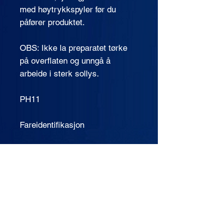
med høytrykkspyler før du
påfører produktet.
OBS: Ikke la preparatet tørke
på overflaten og unngå å
arbeide i sterk sollys.
PH11
Fareidentifikasjon
Klassifisering av
stoffblandingen i samsvar med
EU-direktiv nr. 1272/2008.
Stoffblandingen er klassifisert
som farlig.