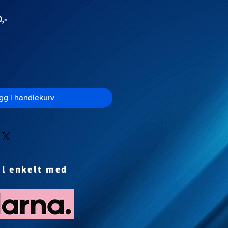
is
,-
gg i handlekurv
al enkelt med