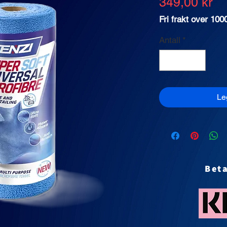
Pr
349,00 kr
Fri frakt over 1000
Antall
*
Le
Bet