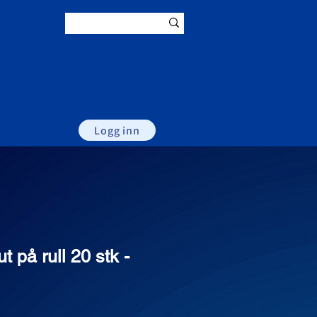
Logg inn
t på rull 20 stk -