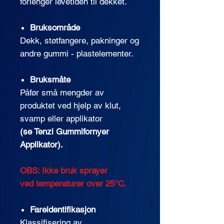
forlenger levetiden til dekket.
Bruksområde
Dekk, støtfangere, pakninger og
andre gummi - plastelementer.
Bruksmåte
Påfør små mengder av
produktet ved hjelp av klut,
svamp eller applikator
(se Tenzi Gummifornyer
Applikator).
OBS: Ikke bruk sprayer
ved temperaturer over 25°C.
Fareidentifikasjon
Klassifisering av