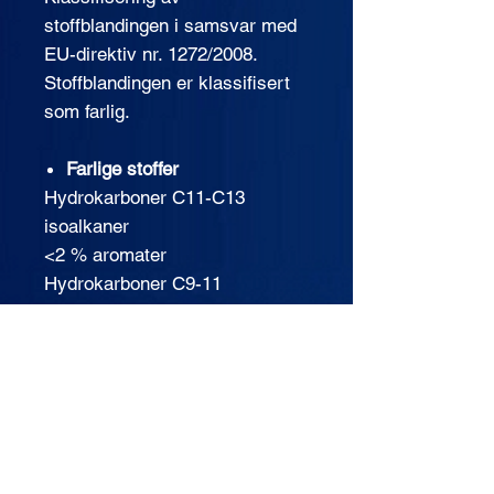
stoffblandingen i samsvar med
EU-direktiv nr. 1272/2008.
Stoffblandingen er klassifisert
som farlig.
Farlige stoffer
Hydrokarboner C11-C13
isoalkaner
<2 % aromater
Hydrokarboner C9-11
n-alkaner
isoalkaner
cykloalkaner
<2 % aromater
Faresetninger
H226 Brannfarlig væske og