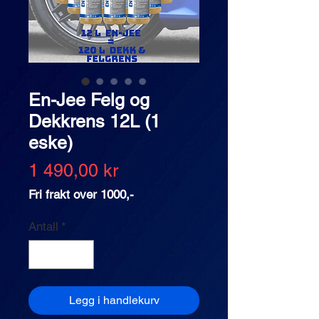
En-Jee Felg og
Dekkrens 12L (1
eske)
Pris
1 490,00 kr
Fri frakt over 1000,-
Antall
*
Legg i handlekurv