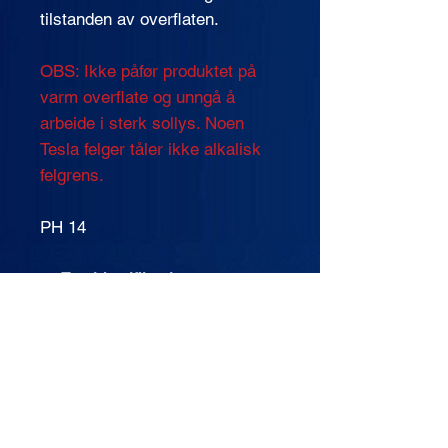
tilstanden av overflaten.
OBS: Ikke påfør produktet på
varm overflate og unngå å
arbeide i sterk sollys. Noen
Tesla felger tåler ikke alkalisk
felgrens.
PH 14
Fareidentifikasjon
Klassifisering av
stoffblandingen i samsvar med
EU-direktiv nr. 1272/2008.
Stoffblandingen er klassifisert
som farlig.