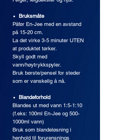
Bruksmåte
Påfør En-Jee med en avstand
på 15-20 cm.
La det virke 3-5 minuter UTEN
at produktet tørker.
Skyll godt med
vann/høytrykkspyler.
Bruk børste/pensel for steder
som er vanskelig å nå.
Blandeforhold
Blandes ut med vann 1:5-1:10
(f.eks: 100ml En-Jee og 500-
1000ml vann)
Bruk som blandeløsning i
henhold til forurensnings