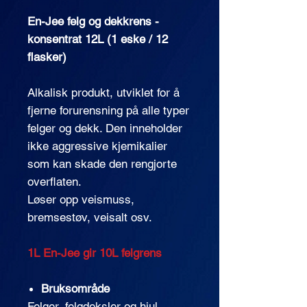
En-Jee felg og dekkrens -
konsentrat 12L (1 eske / 12
flasker)
Alkalisk produkt, utviklet for å
fjerne forurensning på alle typer
felger og dekk. Den inneholder
ikke aggressive kjemikalier
som kan skade den rengjorte
overflaten.
Løser opp veismuss,
bremsestøv, veisalt osv.
1L En-Jee gir 10L felgrens
Bruksområde
Felger, felgdeksler og hjul.